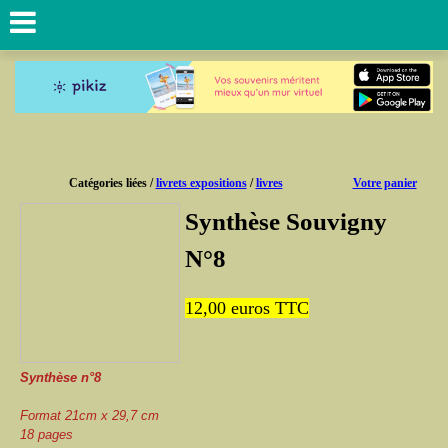
Catégories liées /
livrets expositions
/
livres
Votre panier
Synthèse Souvigny
N°8
12,00
euros TTC
Synthèse n°8
Format 21cm x 29,7 cm
18 pages