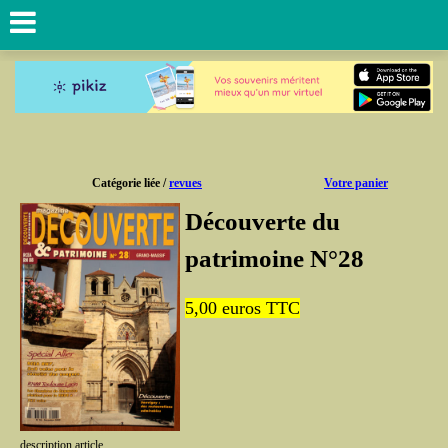
Catégorie liée /
revues
Votre panier
Découverte du
patrimoine N°28
5,00
euros TTC
description article