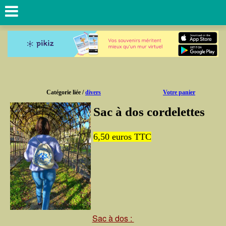
Catégorie liée /
divers
Votre panier
Sac à dos cordelettes
6,50
euros TTC
Sac à dos :